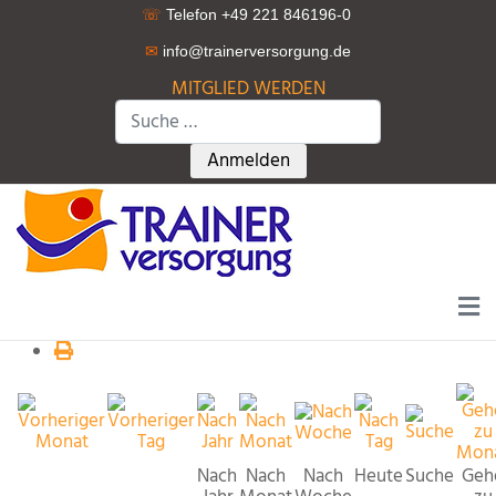
☏
Telefon +49 221 846196-0
✉
info@trainerversorgung.d
e
MITGLIED WERDEN
Suchen
Type 2 or more characters for r
Anmelden
Nach
Nach
Nach
Heute
Suche
Geh