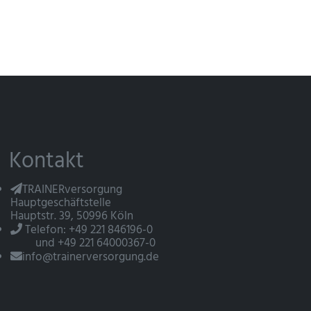
Kontakt
TRAINERversorgung
Hauptgeschäftstelle
Hauptstr. 39, 50996 Köln
Telefon: +49 221 846196-0
und +49 221 64000367-0
info@trainerversorgung.de