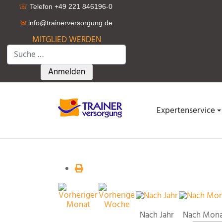
☏
Telefon +49 221 846196-0
✉
info@trainerversorgung.d
e
MITGLIED WERDEN
Suchen
Type 2 or more characters for results.
Anmelden
Expertenservice
Nach Jahr
Nach Mon