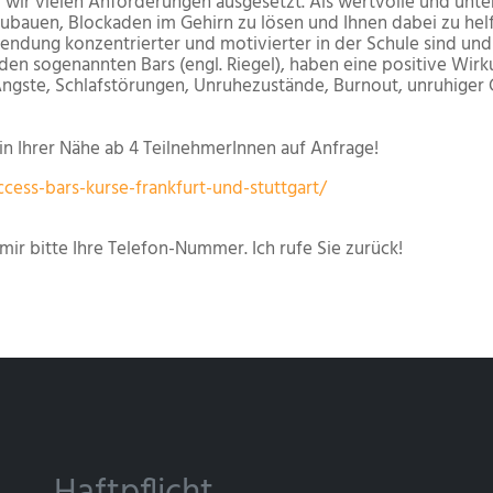
ind wir vielen Anforderungen ausgesetzt. Als wertvolle und u
ubauen, Blockaden im Gehirn zu lösen und Ihnen dabei zu hel
wendung konzentrierter und motivierter in der Schule sind un
en sogenannten Bars (engl. Riegel), haben eine positive Wirk
ste, Schlafstörungen, Unruhezustände, Burnout, unruhiger G
in Ihrer Nähe ab 4 TeilnehmerInnen auf Anfrage!
cess-bars-kurse-frankfurt-und-stuttgart/
mir bitte Ihre Telefon-Nummer. Ich rufe Sie zurück!