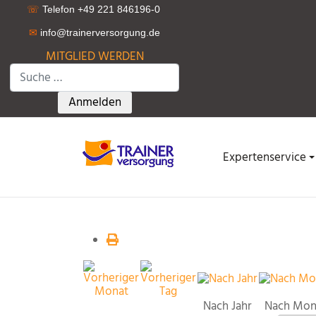
☏
Telefon +49 221 846196-0
✉
info@trainerversorgung.d
e
MITGLIED WERDEN
Suchen
Type 2 or more characters for results.
Anmelden
Expertenservice
Nach Jahr
Nach Mon