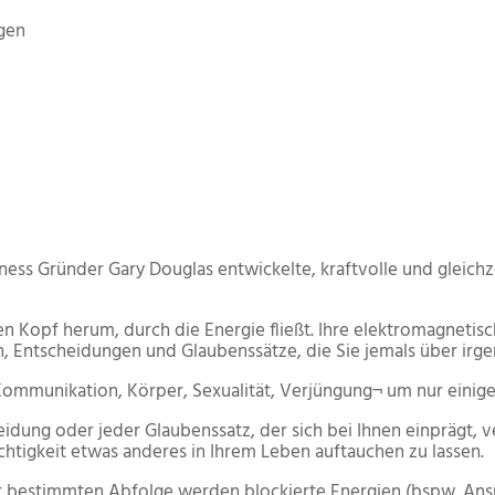
gen
ess Gründer Gary Douglas entwickelte, kraftvolle und gleich
 Kopf herum, durch die Energie fließt. Ihre elektromagnetisc
, Entscheidungen und Glaubenssätze, die Sie jemals über irg
, Kommunikation, Körper, Sexualität, Verjüngung¬ um nur eini
eidung oder jeder Glaubenssatz, der sich bei Ihnen einprägt, ve
htigkeit etwas anderes in Ihrem Leben auftauchen zu lassen.
ner bestimmten Abfolge werden blockierte Energien (bspw. 