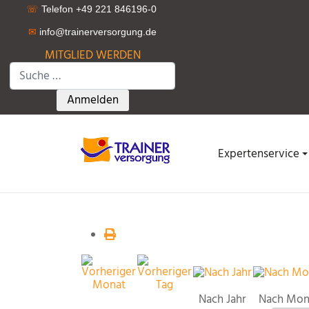
☏
Telefon +49 221 846196-0
✉
info@trainerversorgung.d
e
MITGLIED WERDEN
Suchen
Type 2 or more characters for results.
Anmelden
Expertenservice
Nach Jahr
Nach Mon