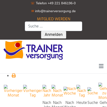
☏
Telefon +49 221 846196-0
✉
info@trainerversorgung.d
e
MITGLIED WERDEN
Suchen
Type 2 or more characters for r
Anmelden
Nach
Nach
Nach
Heute
Suche
Geh