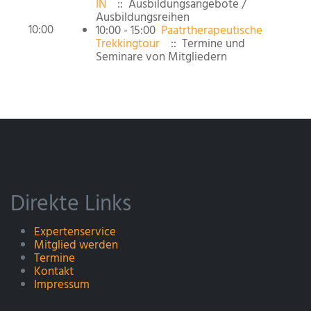
IN
:: Ausbildungsangebote /
Ausbildungsreihen
10:00
10:00 - 15:00
Paatrtherapeutische
Trekkingtour
:: Termine und
Seminare von Mitgliedern
Direkte Links
Expertenservice
Mitglied werden
Termine
Kontakt
Impressum