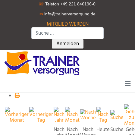
☏
Telefon +49 221 846196-0
✉
info@trainerversorgung.d
e
MITGLIED WERDEN
Suchen
Type 2 or more characters for r
Anmelden
Nach
Nach
Nach
Heute
Suche
Geh