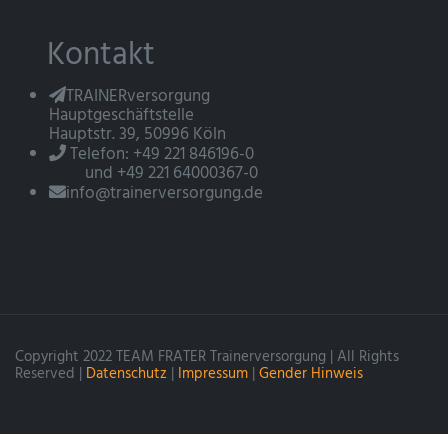
Kontakt
TRAINERversorgung
Hauptgeschäftstelle
Hauptstr. 39, 50996 Köln
Telefon: +49 221 846196-0
und +49 221 64000367-0
info@trainerversorgung.de
Copyright 2022 TEAM FRATER Trainerversorgung | All Rights
Reserved |
Datenschutz
|
Impressum
|
Gender Hinweis