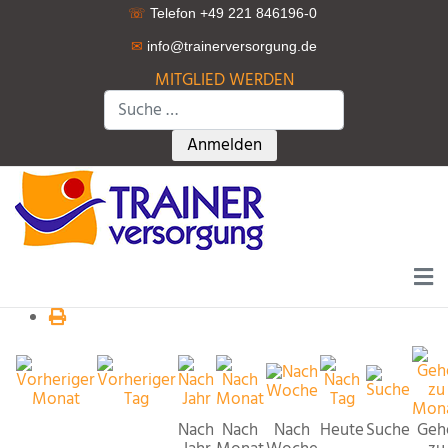
☏
Telefon +49 221 846196-0
✉
info@trainerversorgung.d
e
MITGLIED WERDEN
Suchen
Type 2 or more characters for r
Anmelden
Nach
Nach
Nach
Heute
Suche
Geh