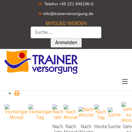
☏
Telefon +49 221 846196-0
✉
info@trainerversorgung.d
e
MITGLIED WERDEN
Suchen
Type 2 or more characters for r
Anmelden
Nach
Nach
Nach
Heute
Suche
Geh