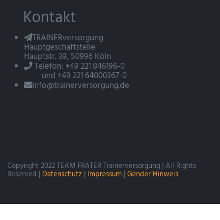
Kontakt
TRAINERversorgung
Hauptgeschäftstelle
Hauptstr. 39, 50996 Köln
Telefon: +49 221 846196-0
und +49 221 64000367-0
info@trainerversorgung.de
Copyright 2022 TEAM FRATER Trainerversorgung | All Rights
Reserved |
Datenschutz
|
Impressum
|
Gender Hinweis