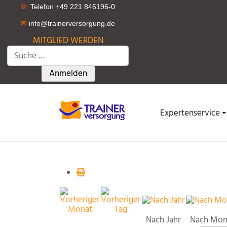
☏
Telefon +49 221 846196-0
✉
info@trainerversorgung.d
e
MITGLIED WERDEN
Suchen
Type 2 or more characters for results.
Anmelden
Expertenservice
Nach Jahr
Nach Mon