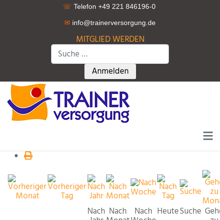
☏
Telefon +49 221 846196-0
✉
info@trainerversorgung.d
e
MITGLIED WERDEN
Suchen
Type 2 or more characters for r
Anmelden
Nach
Nach
Nach
Heute
Suche
Geh