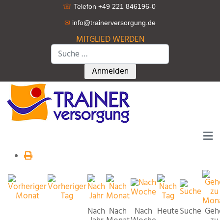
☏
Telefon +49 221 846196-0
✉
info@trainerversorgung.d
e
MITGLIED WERDEN
Suchen
Type 2 or more characters for r
Anmelden
Nach
Nach
Nach
Heute
Suche
Geh