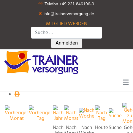
☏
Telefon +49 221 846196-0
✉
info@trainerversorgung.d
e
MITGLIED WERDEN
Suchen
Type 2 or more characters for r
Anmelden
Nach
Nach
Nach
Heute
Suche
Geh