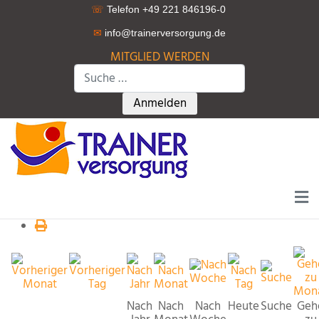
☏
Telefon +49 221 846196-0
✉
info@trainerversorgung.d
e
MITGLIED WERDEN
Suchen
Type 2 or more characters for r
Anmelden
Nach
Nach
Nach
Heute
Suche
Geh