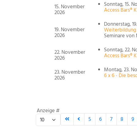
Sonntag, 15. N
15. November
Access Bars® Ku
2026
Donnerstag, 19
19. November
Weiterbildung
2026
Seminare von 
Sonntag, 22. N
22. November
Access Bars® Ku
2026
Montag, 23. No
23. November
6 x 6 - Die b
2026
Limite der Paginierungsliste
Anzeige #
5
6
7
8
9