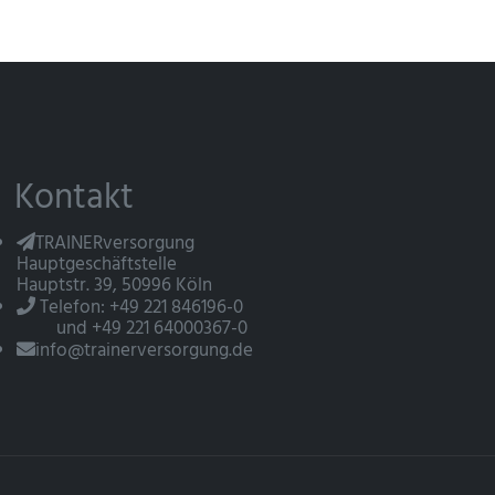
Kontakt
TRAINERversorgung
Hauptgeschäftstelle
Hauptstr. 39, 50996 Köln
Telefon: +49 221 846196-0
und +49 221 64000367-0
info@trainerversorgung.de