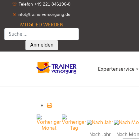
☏
Telefon +49 221 846196-0
✉
info@trainerversorgung.d
e
MITGLIED WERDEN
Suchen
Type 2 or more characters for results.
Anmelden
Expertenservice
Nach Jahr
Nach Mon