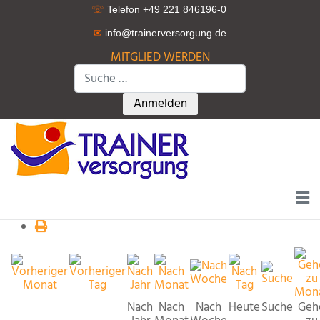
☏
Telefon +49 221 846196-0
✉
info@trainerversorgung.d
e
MITGLIED WERDEN
Suchen
Type 2 or more characters for r
Anmelden
Nach
Nach
Nach
Heute
Suche
Geh