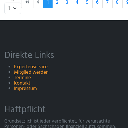
1
2
3
4
5
6
7
8
Direkte Links
Expertenservice
Mitglied werden
Termine
Kontakt
Impressum
Haftpflicht
Grundsätzlich ist jeder verpflichtet, für verursachte
Personen- oder Sachschäden finanziell aufzukommen.