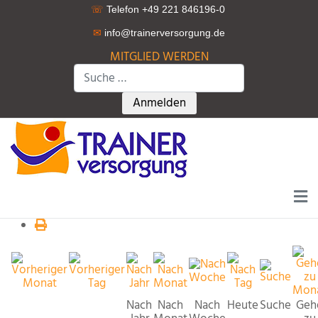
☏
Telefon +49 221 846196-0
✉
info@trainerversorgung.d
e
MITGLIED WERDEN
Suchen
Type 2 or more characters for r
Anmelden
Nach
Nach
Nach
Heute
Suche
Geh