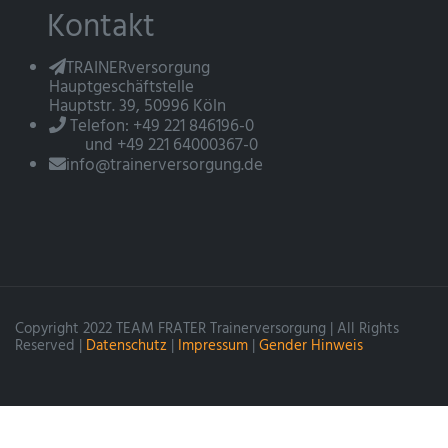
Kontakt
TRAINERversorgung
Hauptgeschäftstelle
Hauptstr. 39, 50996 Köln
Telefon: +49 221 846196-0
und +49 221 64000367-0
info@trainerversorgung.de
Copyright 2022 TEAM FRATER Trainerversorgung | All Rights
Reserved |
Datenschutz
|
Impressum
|
Gender Hinweis