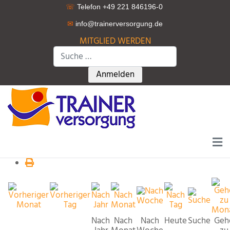
☏
Telefon +49 221 846196-0
✉
info@trainerversorgung.d
e
MITGLIED WERDEN
Suchen
Type 2 or more characters for r
Anmelden
Nach
Nach
Nach
Heute
Suche
Geh