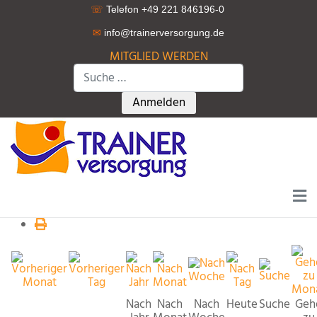
☏
Telefon +49 221 846196-0
✉
info@trainerversorgung.d
e
MITGLIED WERDEN
Suchen
Type 2 or more characters for r
Anmelden
Nach
Nach
Nach
Heute
Suche
Geh