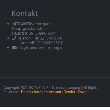
Kontakt
TRAINERversorgung
Hauptgeschäftstelle
Hauptstr. 39, 50996 Köln
Telefon: +49 221 846196-0
und +49 221 64000367-0
info@trainerversorgung.de
Copyright 2022 TEAM FRATER Trainerversorgung | All Rights
Reserved |
Datenschutz
|
Impressum
|
Gender Hinweis