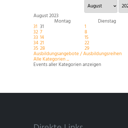
August 2023
Montag
Dienstag
31
31
1
32
7
8
33
14
15
34
21
22
35
28
29
Ausbildungsangebote / Ausbildungsreihen
Alle Kategorien ...
Events aller Kategorien anzeigen