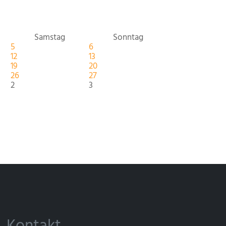
Samstag
Sonntag
5
6
12
13
19
20
26
27
2
3