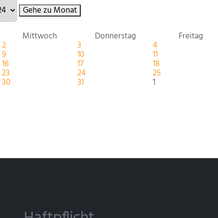
Gehe zu Monat
Mittwoch
Donnerstag
Freitag
2
3
4
9
10
11
16
17
18
23
24
25
30
31
1