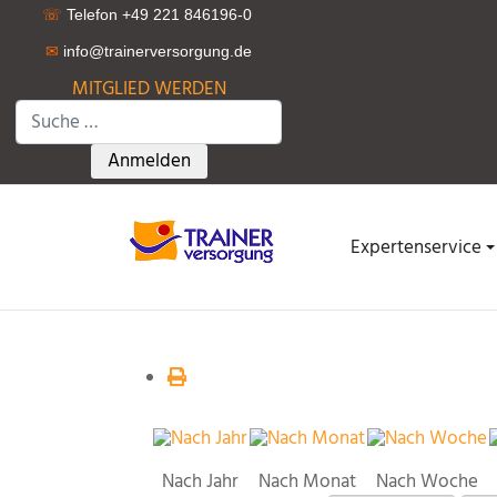
☏
Telefon +49 221 846196-0
✉
info@trainerversorgung.d
e
MITGLIED WERDEN
Suchen
Type 2 or more characters for results.
Anmelden
Expertenservice
Nach Jahr
Nach Monat
Nach Woche