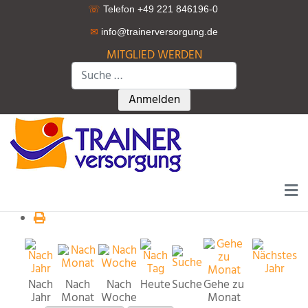
☏
Telefon +49 221 846196-0
✉
info@trainerversorgung.d
e
MITGLIED WERDEN
Suchen
Type 2 or more characters for r
Anmelden
Nach
Nach
Nach
Heute
Suche
Gehe zu
Jahr
Monat
Woche
Monat