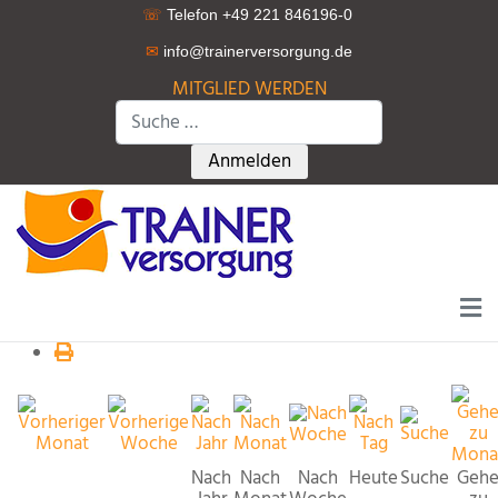
☏
Telefon +49 221 846196-0
✉
info@trainerversorgung.d
e
MITGLIED WERDEN
Suchen
Type 2 or more characters for r
Anmelden
Nach
Nach
Nach
Heute
Suche
Geh