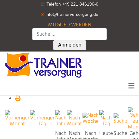
☏
Telefon +49 221 846196-0
✉
info@trainerversorgung.d
e
MITGLIED WERDEN
Suchen
Type 2 or more characters for r
Anmelden
Nach
Nach
Nach
Heute
Suche
Geh