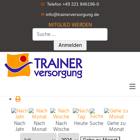
☏
Telefon +49 221 846196-0
✉
info@trainerversorgung.d
e
MITGLIED WERDEN
Suchen
Type 2 or more characters for r
Anmelden
Nach
Nach
Nach
Heute
Suche
Gehe zu
Jahr
Monat
Woche
Monat