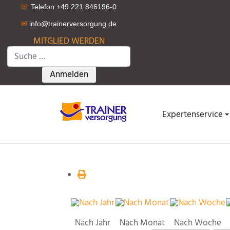
☏
Telefon +49 221 846196-0
✉
info@trainerversorgung.d
e
MITGLIED WERDEN
Suchen
Type 2 or more characters for results.
Anmelden
Expertenservice
Nach Jahr
Nach Monat
Nach Woche