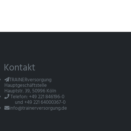
Kontakt
TRAINERversorgung
Hauptgeschäftstelle
Hauptstr. 39, 50996 Köln
Telefon: +49 221 846196-0
und +49 221 64000367-0
info@trainerversorgung.de