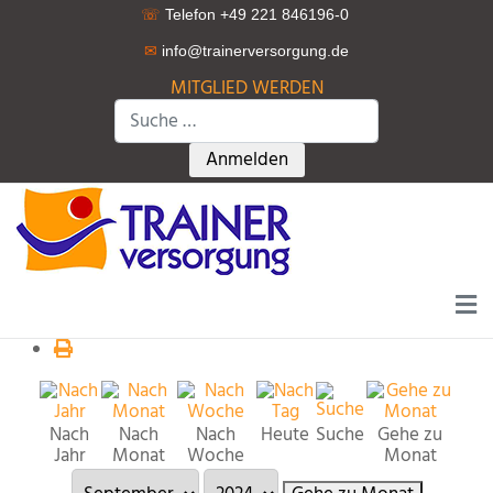
☏
Telefon +49 221 846196-0
✉
info@trainerversorgung.d
e
MITGLIED WERDEN
Suchen
Type 2 or more characters for r
Anmelden
Nach
Nach
Nach
Heute
Suche
Gehe zu
Jahr
Monat
Woche
Monat