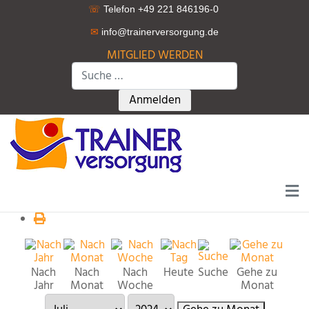
☏
Telefon +49 221 846196-0
✉
info@trainerversorgung.d
e
MITGLIED WERDEN
Suchen
Type 2 or more characters for r
Anmelden
Nach
Nach
Nach
Heute
Suche
Gehe zu
Jahr
Monat
Woche
Monat