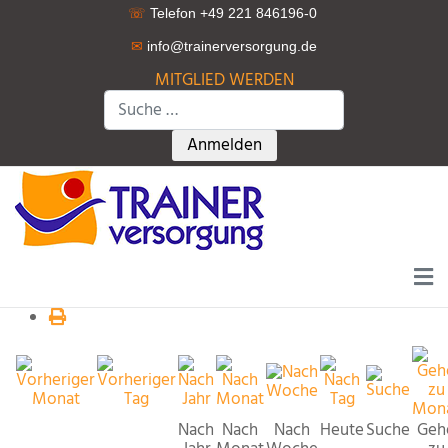
☏
Telefon +49 221 846196-0
✉
info@trainerversorgung.d
e
MITGLIED WERDEN
Suchen
Type 2 or more characters for r
Anmelden
Nach
Nach
Nach
Heute
Suche
Geh