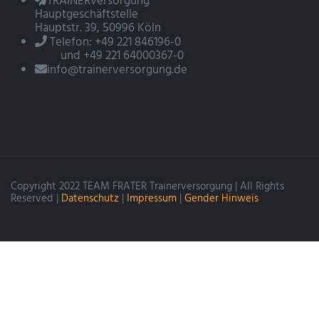
TRAINERversorgung
Hauptgeschäftstelle
Hauptstr. 39, 50996 Köln
Telefon: +49 221 846196-0
und +49 221 64000367-0
info@trainerversorgung.de
Copyright 2022 TEAM FRATER Trainerversorgung | All Rights
Reserved |
Datenschutz
|
Impressum
|
Gender Hinweis