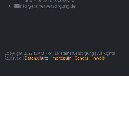
und +49 221 64000367-0
info@trainerversorgung.de
Copyright 2022 TEAM FRATER Trainerversorgung | All Rights
Reserved |
Datenschutz
|
Impressum
|
Gender Hinweis