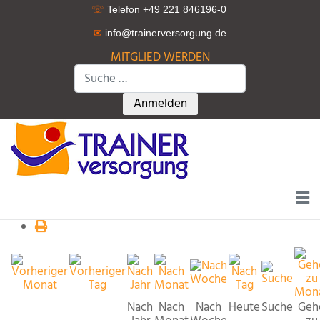
☏
Telefon +49 221 846196-0
✉
info@trainerversorgung.d
e
MITGLIED WERDEN
Suchen
Type 2 or more characters for r
Anmelden
Nach
Nach
Nach
Heute
Suche
Geh