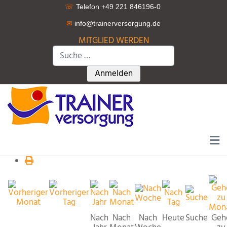
☏
Telefon +49 221 846196-0
✉
info@trainerversorgung.d
e
MITGLIED WERDEN
Suchen
Type 2 or more characters for r
Anmelden
Nach
Nach
Nach
Heute
Suche
Geh