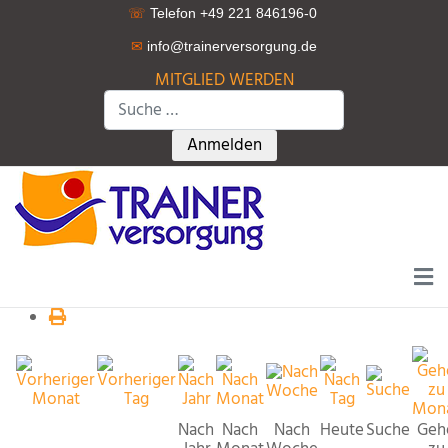
☏
Telefon +49 221 846196-0
✉
info@trainerversorgung.d
e
MITGLIED WERDEN
Suchen
Type 2 or more characters for r
Anmelden
Nach
Nach
Nach
Heute
Suche
Geh