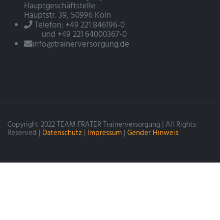
Hauptgeschäftstelle
Hauptstr. 39, 50996 Köln
Telefon: +49 221 846196-0
und +49 221 64000367-0
info@trainerversorgung.de
Copyright 2022 TEAM FRATER Trainerversorgung | All Rights
Reserved |
Datenschutz
|
Impressum
|
Gender Hinweis