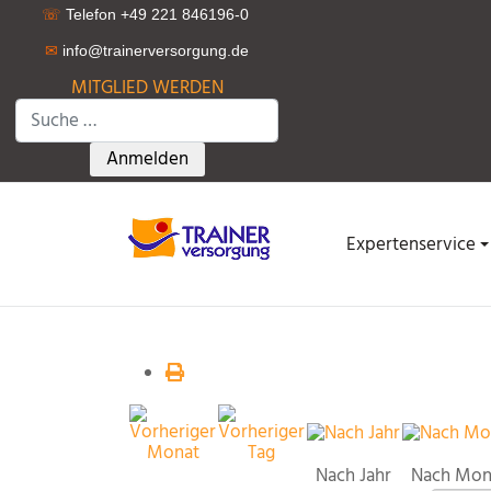
☏
Telefon +49 221 846196-0
✉
info@trainerversorgung.d
e
MITGLIED WERDEN
Suchen
Type 2 or more characters for results.
Anmelden
Expertenservice
Nach Jahr
Nach Mon