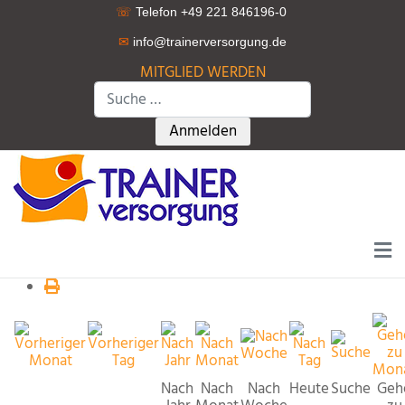
☏
Telefon +49 221 846196-0
✉
info@trainerversorgung.d
e
MITGLIED WERDEN
Suchen
Type 2 or more characters for r
Anmelden
Nach
Nach
Nach
Heute
Suche
Geh