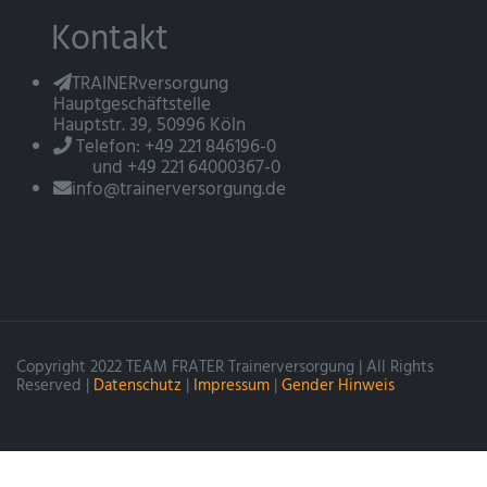
Kontakt
TRAINERversorgung
Hauptgeschäftstelle
Hauptstr. 39, 50996 Köln
Telefon: +49 221 846196-0
und +49 221 64000367-0
info@trainerversorgung.de
Copyright 2022 TEAM FRATER Trainerversorgung | All Rights
Reserved |
Datenschutz
|
Impressum
|
Gender Hinweis