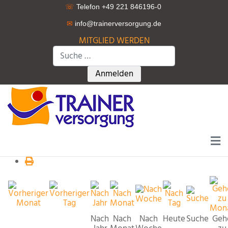
☏
Telefon +49 221 846196-0
✉
info@trainerversorgung.d
e
MITGLIED WERDEN
Suchen
Type 2 or more characters for r
Anmelden
Nach
Nach
Nach
Heute
Suche
Geh