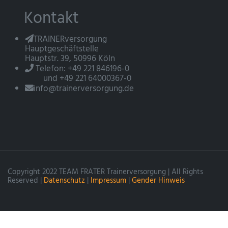
Kontakt
TRAINERversorgung
Hauptgeschäftstelle
Hauptstr. 39, 50996 Köln
Telefon: +49 221 846196-0
und +49 221 64000367-0
info@trainerversorgung.de
Copyright 2022 TEAM FRATER Trainerversorgung | All Rights
Reserved |
Datenschutz
|
Impressum
|
Gender Hinweis