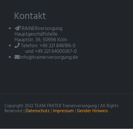
Kontakt
TRAINERversorgung
Hauptgeschäftstelle
Hauptstr. 39, 50996 Köln
Telefon: +49 221 846196-0
und +49 221 64000367-0
info@trainerversorgung.de
Copyright 2022 TEAM FRATER Trainerversorgung | All Rights
Reserved |
Datenschutz
|
Impressum
|
Gender Hinweis