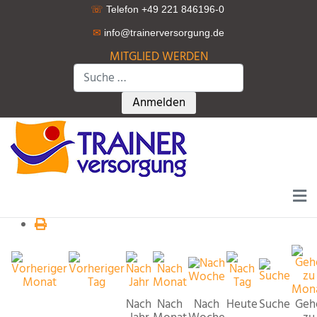
☏
Telefon +49 221 846196-0
✉
info@trainerversorgung.d
e
MITGLIED WERDEN
Suchen
Type 2 or more characters for r
Anmelden
Nach
Nach
Nach
Heute
Suche
Geh