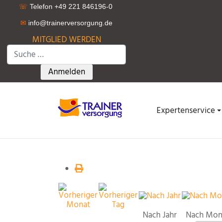
☏
Telefon +49 221 846196-0
✉
info@trainerversorgung.d
e
MITGLIED WERDEN
Suchen
Type 2 or more characters for results.
Anmelden
Expertenservice
Nach Jahr
Nach Mon