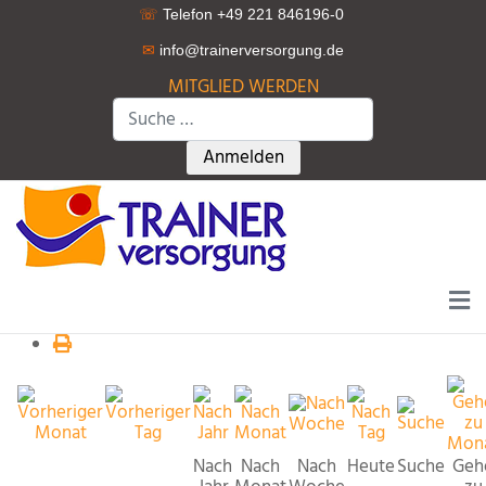
☏
Telefon +49 221 846196-0
✉
info@trainerversorgung.d
e
MITGLIED WERDEN
Suchen
Type 2 or more characters for r
Anmelden
Nach
Nach
Nach
Heute
Suche
Geh