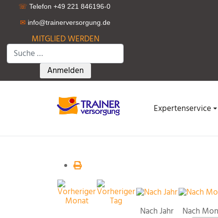
☏
Telefon +49 221 846196-0
✉
info@trainerversorgung.d
e
MITGLIED WERDEN
Suchen
Type 2 or more characters for results.
Anmelden
Expertenservice
Nach Jahr
Nach Mon