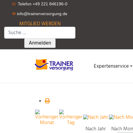
☏
Telefon +49 221 846196-0
✉
info@trainerversorgung.d
e
MITGLIED WERDEN
Suchen
Type 2 or more characters for results.
Anmelden
Expertenservice
Nach Jahr
Nach Mon