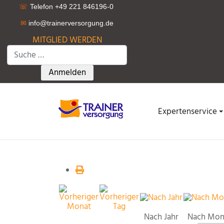
☏
Telefon +49 221 846196-0
✉
info@trainerversorgung.d
e
MITGLIED WERDEN
Suchen
Type 2 or more characters for results.
Anmelden
Expertenservice
Nach Jahr
Nach Mon