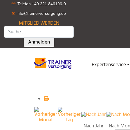
☏
Telefon +49 221 846196-0
✉
info@trainerversorgung.d
e
MITGLIED WERDEN
Suchen
Type 2 or more characters for results.
Anmelden
Expertenservice
Nach Jahr
Nach Mon