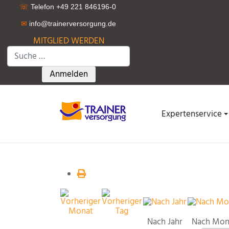
☏
Telefon +49 221 846196-0
✉
info@trainerversorgung.d
e
MITGLIED WERDEN
Suchen
Type 2 or more characters for results.
Anmelden
Expertenservice
Nach Jahr
Nach Mon