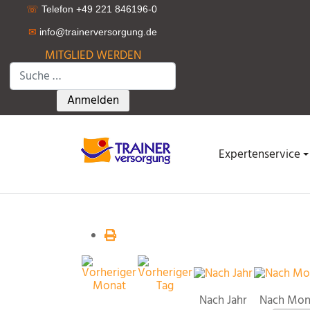
☏
Telefon +49 221 846196-0
✉
info@trainerversorgung.d
e
MITGLIED WERDEN
Suchen
Type 2 or more characters for results.
Anmelden
Expertenservice
Nach Jahr
Nach Mon