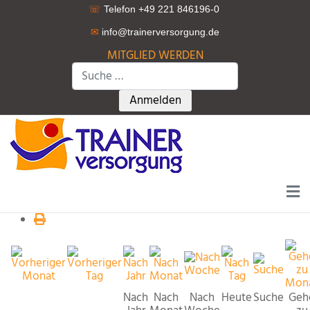
☏
Telefon +49 221 846196-0
✉
info@trainerversorgung.d
e
MITGLIED WERDEN
Suchen
Type 2 or more characters for r
Anmelden
Nach
Nach
Nach
Heute
Suche
Geh