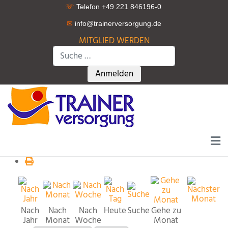
☏
Telefon +49 221 846196-0
✉
info@trainerversorgung.d
e
MITGLIED WERDEN
Suchen
Type 2 or more characters for r
Anmelden
Nach
Nach
Nach
Heute
Suche
Gehe zu
Jahr
Monat
Woche
Monat