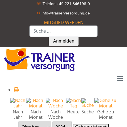
☏
Telefon +49 221 846196-0
✉
info@trainerversorgung.d
e
MITGLIED WERDEN
Suchen
Type 2 or more characters for r
Anmelden
Nach
Nach
Nach
Heute
Suche
Gehe zu
Jahr
Monat
Woche
Monat