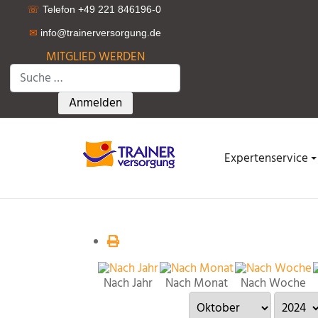
☏
Telefon +49 221 846196-0
✉
info@trainerversorgung.d
e
MITGLIED WERDEN
Suchen
Type 2 or more characters for results.
Anmelden
Expertenservice
Nach Jahr
Nach Monat
Nach Woche