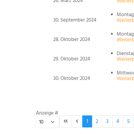
26. März 2024
Weiterb
Montag,
30. September 2024
Weiterb
Montag, 
28. Oktober 2024
Weiterb
Dienstag
29. Oktober 2024
Weiterb
Mittwoch
30. Oktober 2024
Weiterb
Limite der Paginierungsliste
Anzeige #
1
2
3
4
5