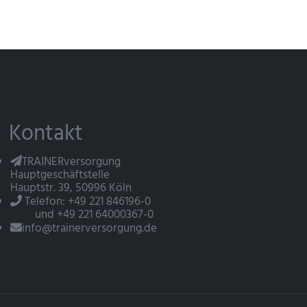
Kontakt
TRAINERversorgung
Hauptgeschäftstelle
Hauptstr. 39, 50996 Köln
Telefon: +49 221 846196-0
und +49 221 64000367-0
info@trainerversorgung.de