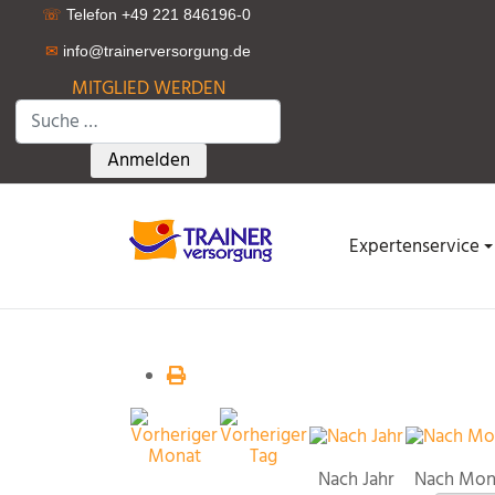
☏
Telefon +49 221 846196-0
✉
info@trainerversorgung.d
e
MITGLIED WERDEN
Suchen
Type 2 or more characters for results.
Anmelden
Expertenservice
Nach Jahr
Nach Mon