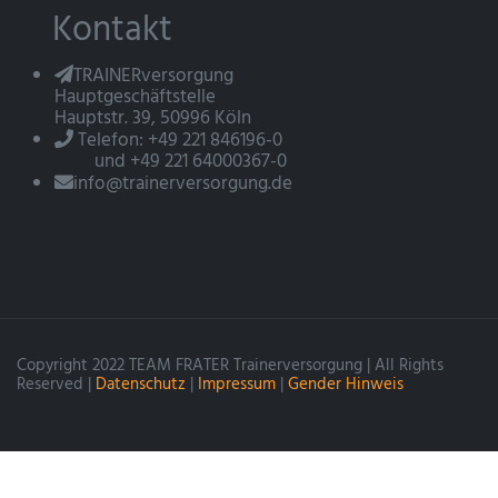
Kontakt
TRAINERversorgung
Hauptgeschäftstelle
Hauptstr. 39, 50996 Köln
Telefon: +49 221 846196-0
und +49 221 64000367-0
info@trainerversorgung.de
Copyright 2022 TEAM FRATER Trainerversorgung | All Rights
Reserved |
Datenschutz
|
Impressum
|
Gender Hinweis