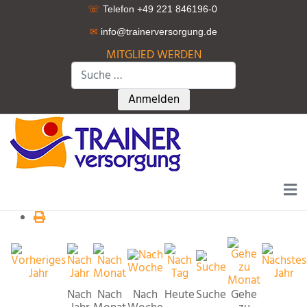
☏
Telefon +49 221 846196-0
✉
info@trainerversorgung.d
e
MITGLIED WERDEN
Suchen
Type 2 or more characters for r
Anmelden
Nach
Nach
Nach
Heute
Suche
Gehe