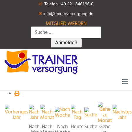
☏
Telefon +49 221 846196-0
✉
info@trainerversorgung.d
e
MITGLIED WERDEN
Suchen
Type 2 or more characters for r
Anmelden
Nach
Nach
Nach
Heute
Suche
Gehe