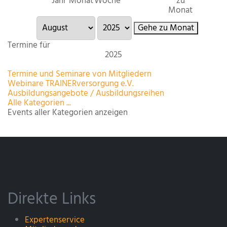
Jahr
Monat
Woche
zu
Monat
Gehe zu Monat
Termine für
2025
Limite der Paginierungsliste
Termine und Seminare von Mitgliedern
Webinare TRAINERversorgung e.V.
Ausbildungsangebote / Ausbildungsreihen
Alle Kategorien ...
Events aller Kategorien anzeigen
Direkte Links
Expertenservice